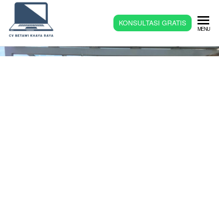
Terima
KONSULTASI GRATIS
MENU
Jual
Beli
Laptop
Bekas
dan
Baru
Jakarta